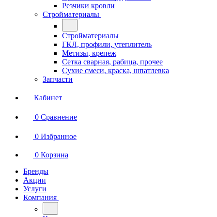
Резчики кровли
Стройматериалы
Стройматериалы
ГКЛ, профили, утеплитель
Метизы, крепеж
Сетка сварная, рабица, прочее
Сухие смеси, краска, шпатлевка
Запчасти
Кабинет
0
Сравнение
0
Избранное
0
Корзина
Бренды
Акции
Услуги
Компания