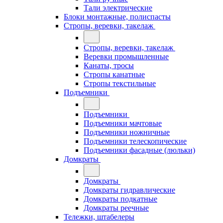
Тали электрические
Блоки монтажные, полиспасты
Стропы, веревки, такелаж
Стропы, веревки, такелаж
Веревки промышленные
Канаты, тросы
Стропы канатные
Стропы текстильные
Подъемники
Подъемники
Подъемники мачтовые
Подъемники ножничные
Подъемники телескопические
Подъемники фасадные (люльки)
Домкраты
Домкраты
Домкраты гидравлические
Домкраты подкатные
Домкраты реечные
Тележки, штабелеры